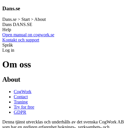
Dans.se
Dans.se > Start > About
Dans
DANS.SE
Help
Open manual on cogwork.se
Kontakt och support
Språk
Log in
Om oss
About
CogWork
Contact
Traning
Try for free
GDPR
Denna tjänst utvecklas och underhålls av det svenska CogWork AB
som har en gedigen erfarenhet boknings-, verksamhets- och